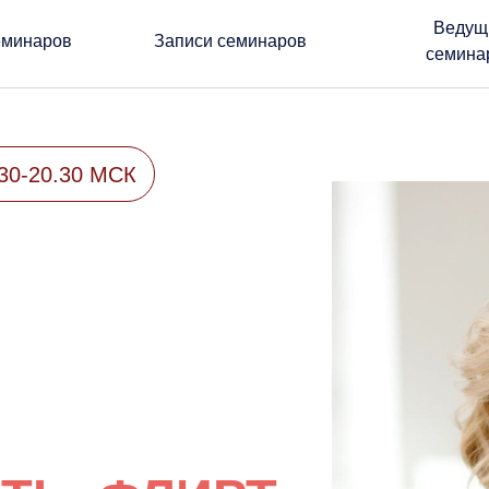
Ведущ
еминаров
Записи семинаров
семина
30-20.30 МСК