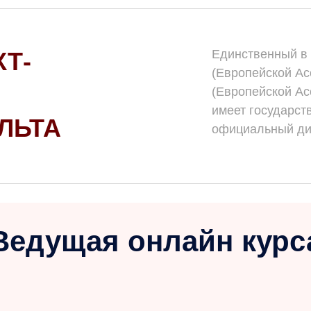
КТ-
Единственный в 
(Европейской Ас
(Европейской Ас
имеет государст
ЛЬТА
официальный ди
Ведущая онлайн курс