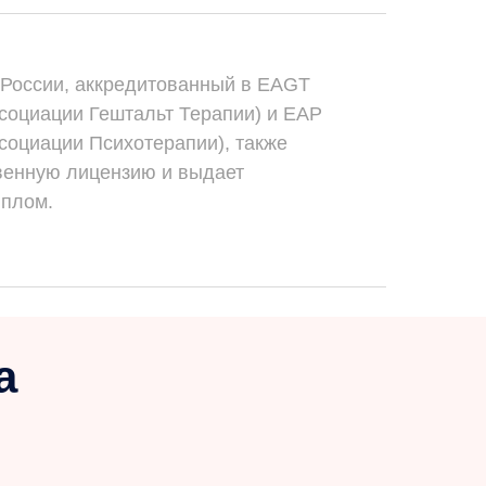
России, аккредитованный в EAGT
социации Гештальт Терапии) и EAP
социации Психотерапии), также
венную лицензию и выдает
плом.
а