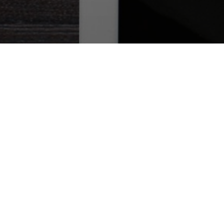
Тех.поддержка +7982-650-80-80
Договор оферты
Политика конфиденциальности
ИП Риттер Анна Андреевна
ИНН
780426752056
ОГРНИП
322784700072142